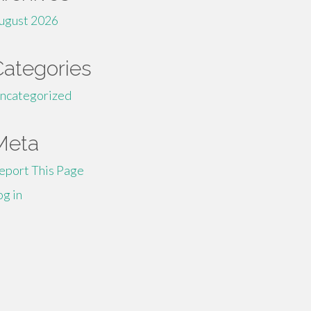
ugust 2026
Categories
ncategorized
Meta
eport This Page
og in