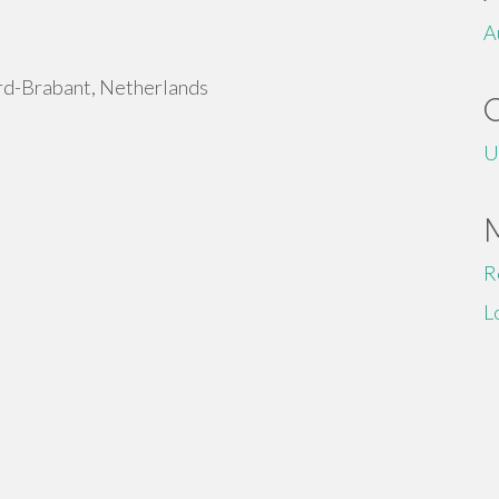
A
d-Brabant, Netherlands
U
R
L