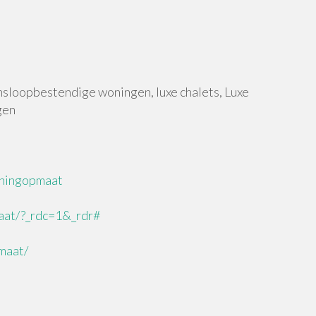
sloopbestendige woningen, luxe chalets, Luxe
gen
oningopmaat
aat/?_rdc=1&_rdr#
maat/