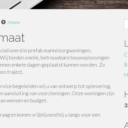
S
Home
fo
maat
ialiseerd in prefab mantelzorgwoningen,
C
. Wij bieden snelle, betrouwbare bouwoplossingen
innen enkele dagen geplaatst kunnen worden. Zo
B
os traject.
H
rvice begeleiden wij u van ontwerp tot oplevering,
H
en aansluiting van voorzieningen. Onze woningen zijn
 uw wensen en budget.
3
ag en komen vrijblijvend bij u langs voor een