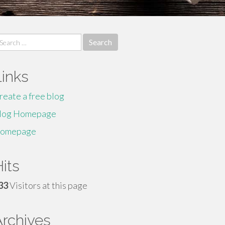
earch
r:
Links
reate a free blog
log Homepage
omepage
its
33
Visitors at this page
Archives