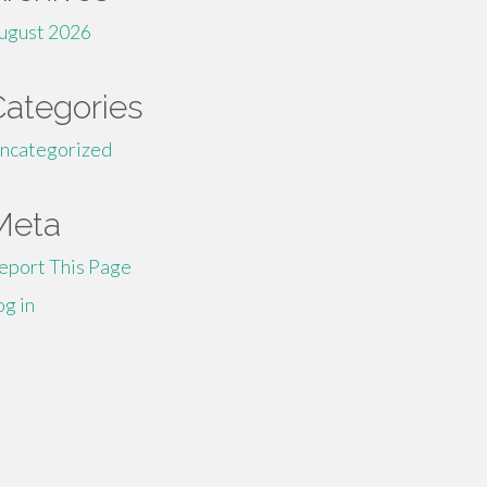
ugust 2026
Categories
ncategorized
Meta
eport This Page
og in