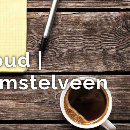
ud |
Amstelveen