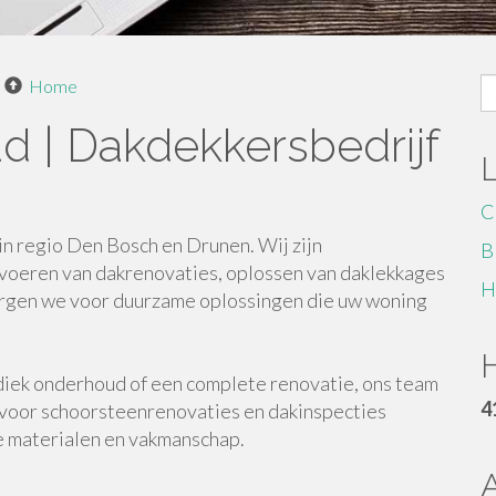
S
Home
fo
 | Dakdekkersbedrijf
C
n regio Den Bosch en Drunen. Wij zijn
B
itvoeren van dakrenovaties, oplossen van daklekkages
H
rgen we voor duurzame oplossingen die uw woning
H
diek onderhoud of een complete renovatie, ons team
4
k voor schoorsteenrenovaties en dakinspecties
e materialen en vakmanschap.