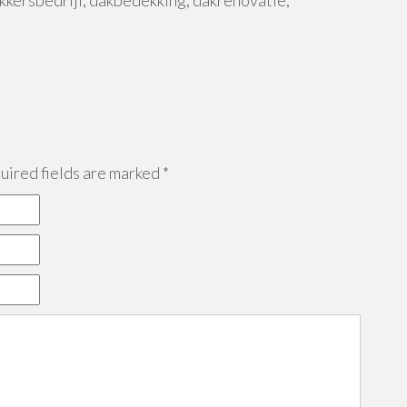
kersbedrijf, dakbedekking, dakrenovatie,
ired fields are marked
*