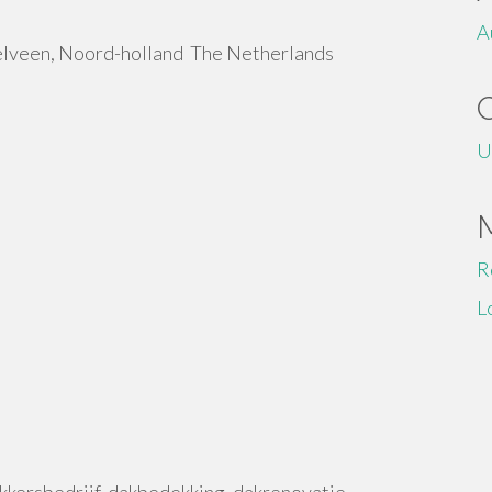
A
elveen, Noord-holland The Netherlands
U
R
L