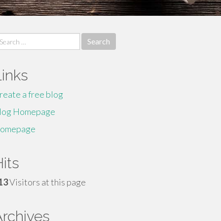
earch
r:
Links
reate a free blog
log Homepage
omepage
its
13
Visitors at this page
Archives