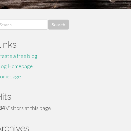
earch
r:
Links
reate a free blog
log Homepage
omepage
its
84
Visitors at this page
Archives