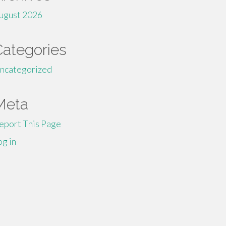
ugust 2026
Categories
ncategorized
Meta
eport This Page
og in