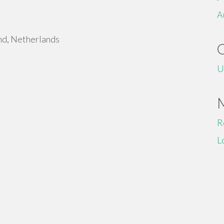
A
nd, Netherlands
U
R
L