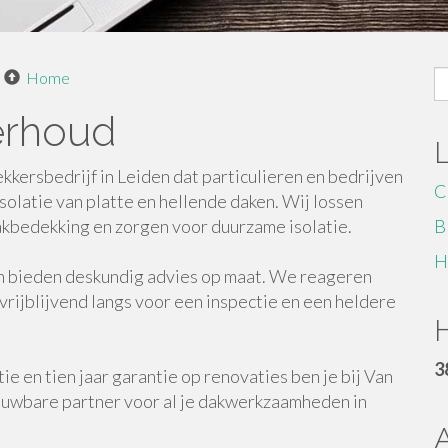
S
Home
fo
erhoud
kersbedrijf in Leiden dat particulieren en bedrijven
C
isolatie van platte en hellende daken. Wij lossen
akbedekking en zorgen voor duurzame isolatie.
B
H
en bieden deskundig advies op maat. We reageren
rijblijvend langs voor een inspectie en een heldere
H
3
e en tien jaar garantie op renovaties ben je bij Van
uwbare partner voor al je dakwerkzaamheden in